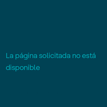
L
a
p
á
g
i
n
a
s
o
l
i
c
i
t
a
d
a
n
o
e
s
t
á
d
i
s
p
o
n
i
b
l
e
Es posible que el enlace esté
desactualizado o que la página