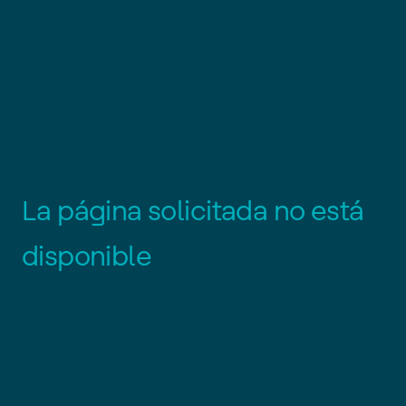
L
a
p
á
g
i
n
a
s
o
l
i
c
i
t
a
d
a
n
o
e
s
t
á
d
i
s
p
o
n
i
b
l
e
Es posible que el enlace esté
desactualizado o que la página