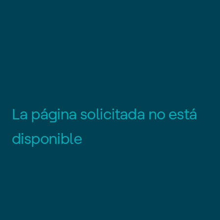
L
a
p
á
g
i
n
a
s
o
l
i
c
i
t
a
d
a
n
o
e
s
t
á
d
i
s
p
o
n
i
b
l
e
Es posible que el enlace esté
desactualizado o que la página