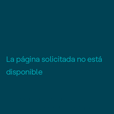
L
a
p
á
g
i
n
a
s
o
l
i
c
i
t
a
d
a
n
o
e
s
t
á
d
i
s
p
o
n
i
b
l
e
Es posible que el enlace esté
desactualizado o que la página